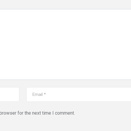
,
,
DELHI
EDUCATION
,
LATEST NEWS
NATI
,
,
TECHNOLOGY
UTT
VIRAL NEWS
,
,
,
DELHI
LATEST NEWS
NATIONAL
POLITICS
“न्यूटन को चुनौती देन
मनोज” का बड़ा दावा!
Malviya Nagar Fire
तैयार होंगे IIT
Incident: PM मोदी और CM
JUNE 12, 2026
रेखा गुप्ता ने जताया दुख, PMO ने
0
COMMENTS
JUNE 3, 2026
0
COMMENTS
192
VIEWS
browser for the next time I comment.