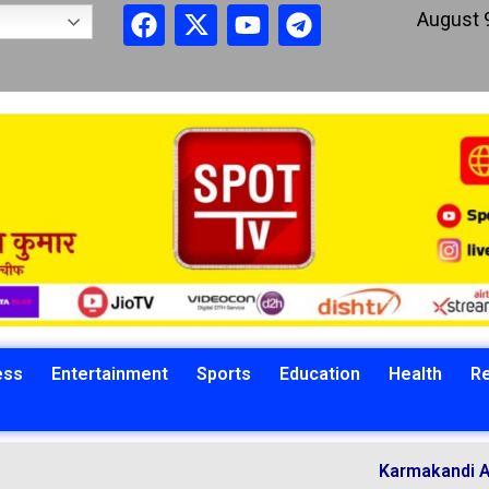
August 
ess
Entertainment
Sports
Education
Health
Re
Karmakandi Acharya Ma