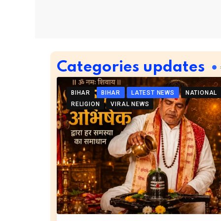
Categories updates
BIHAR
BIHAR
LATEST NEWS
NATIONAL
RELIGION
VIRAL NEWS