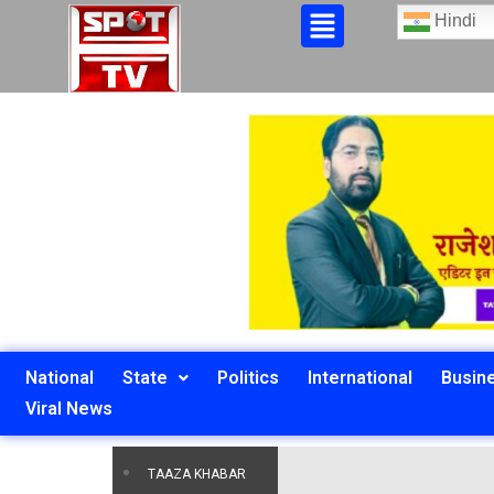
Hindi
National
State
Politics
International
Busin
Viral News
TAAZA KHABAR