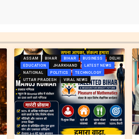
ASSAM
BIHAR
BIHAR
BUSINESS
DELHI
EDUCATION
JHARKHAND
LATEST NEWS
NATIONAL
POLITICS
TECHNOLOGY
UTTAR PRADESH
VIRAL NEWS