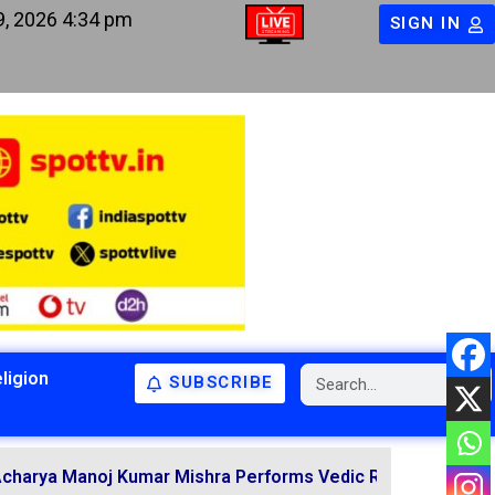
9, 2026 4:34 pm
SIGN IN
ligion
SUBSCRIBE
BIHAR
BIHAR
LATEST NEWS
NATIONAL
RELIGION
noj Kumar Mishra Performs Vedic Rituals for the Resolutio