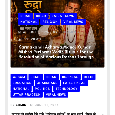
BIHAR
BIHAR
LATEST NEWS
NATIONAL
RELIGION
VIRAL NEWS
AUGUST 1, 2026
0
COMMENTS
335
VIEWS
Karmakandi Acharya Manoj Kumar
Mishra Performs Vedic Rituals for the
Resolution of Various Doshas Through
ASSAM
BIHAR
BIHAR
BUSINESS
DELHI
EDUCATION
JHARKHAND
LATEST NEWS
NATIONAL
POLITICS
TECHNOLOGY
UTTAR PRADESH
VIRAL NEWS
BY
ADMIN
JUNE 12, 2026
“न्यूटन को चुनौती देने वाले “गणितज्ञ मनोज” का बड़ा दावा!, बिहार से