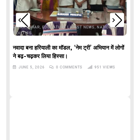
,
,
,
,
,
BIHAR
BIHAR
EDUCATION
LATEST NEWS
NATIONAL
POLITICS
नवादा बना हरियाली का मॉडल, ‘नेम ट्री’ अभियान में लोगों
DE
ने बढ़-चढ़कर लिया हिस्सा।
JUNE 5, 2026
0
COMMENTS
951
VIEWS
M
और