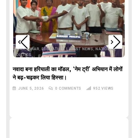
,
,
,
,
,
BIHAR
BIHAR
EDUCATION
LATEST NEWS
NATIONAL
POLITICS
नवादा बना हरियाली का मॉडल, ‘नेम ट्री’ अभियान में लोगों
DE
ने बढ़-चढ़कर लिया हिस्सा।
JUNE 5, 2026
0
COMMENTS
952
VIEWS
M
और