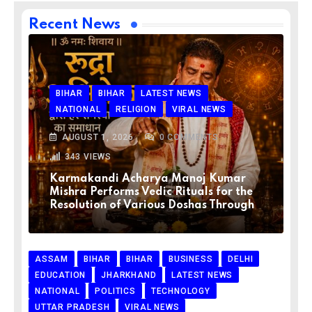
Recent News
BIHAR
BIHAR
LATEST NEWS
NATIONAL
RELIGION
VIRAL NEWS
AUGUST 1, 2026
0
COMMENTS
343
VIEWS
Karmakandi Acharya Manoj Kumar
Mishra Performs Vedic Rituals for the
Resolution of Various Doshas Through
ASSAM
BIHAR
BIHAR
BUSINESS
DELHI
EDUCATION
JHARKHAND
LATEST NEWS
NATIONAL
POLITICS
TECHNOLOGY
UTTAR PRADESH
VIRAL NEWS