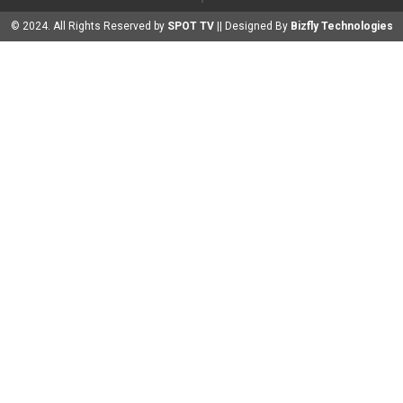
© 2024. All Rights Reserved by
SPOT TV
|| Designed By
Bizfly Technologies