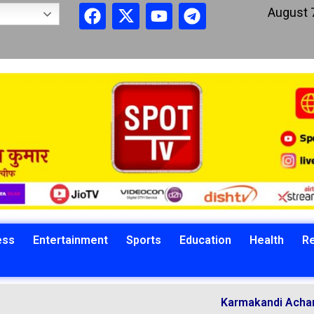
August 
ess
Entertainment
Sports
Education
Health
Re
Karmakandi Acharya Manoj K