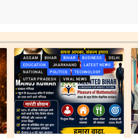
ASSAM
BIHAR
BIHAR
BUSINESS
DELHI
EDUCATION
JHARKHAND
LATEST NEWS
NATIONAL
POLITICS
TECHNOLOGY
UTTAR PRADESH
VIRAL NEWS