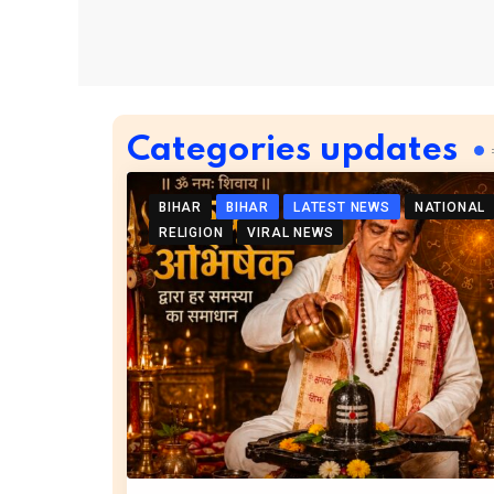
Categories updates
BIHAR
BIHAR
LATEST NEWS
NATIONAL
RELIGION
VIRAL NEWS