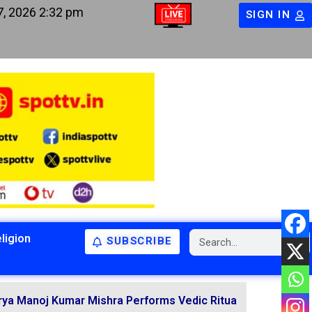
7, 2026 2:32 pm
SIGN IN
ligion
SUBSCRIBE
BIHAR
BIHAR
LATEST NEWS
NATIONAL
RELIGION
umar Mishra Performs Vedic Rituals for the Resolution of