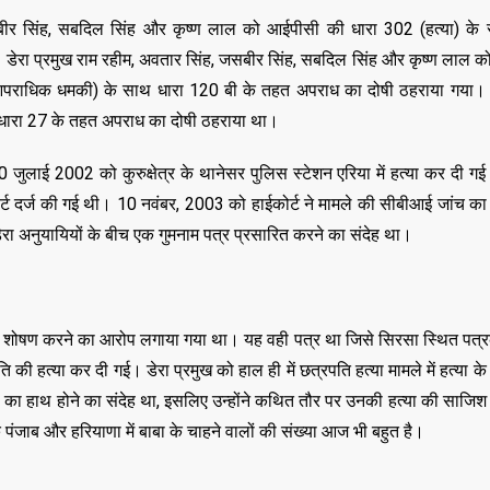
,
,
DELHI
EDUCATION
ीर सिंह, सबदिल सिंह और कृष्ण लाल को आईपीसी की धारा 302 (हत्या) के
,
LATEST NEWS
NATI
,
,
TECHNOLOGY
UTT
ेरा प्रमुख राम रहीम, अवतार सिंह, जसबीर सिंह, सबदिल सिंह और कृष्ण लाल 
VIRAL NEWS
पराधिक धमकी) के साथ धारा 120 बी के तहत अपराध का दोषी ठहराया गया।
,
,
,
DELHI
LATEST NEWS
NATIONAL
धारा 27 के तहत अपराध का दोषी ठहराया था।
POLITICS
“न्यूटन को चुनौती देन
मनोज” का बड़ा दावा!
ी 10 जुलाई 2002 को कुरुक्षेत्र के थानेसर पुलिस स्टेशन एरिया में हत्या कर दी 
Malviya Nagar Fire
तैयार होंगे IIT
ोर्ट दर्ज की गई थी। 10 नवंबर, 2003 को हाईकोर्ट ने मामले की सीबीआई जांच क
Incident: PM मोदी और CM
JUNE 12, 2026
ेरा अनुयायियों के बीच एक गुमनाम पत्र प्रसारित करने का संदेह था।
रेखा गुप्ता ने जताया दुख, PMO ने
0
COMMENTS
JUNE 3, 2026
0
COMMENTS
187
VIEWS
ा यौन शोषण करने का आरोप लगाया गया था। यह वही पत्र था जिसे सिरसा स्थित पत्र
 की हत्या कर दी गई। डेरा प्रमुख को हाल ही में छत्रपति हत्या मामले में हत्या के 
ंह का हाथ होने का संदेह था, इसलिए उन्होंने कथित तौर पर उनकी हत्या की साजिश
 पंजाब और हरियाणा में बाबा के चाहने वालों की संख्या आज भी बहुत है।