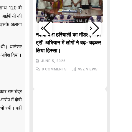
,
JHARKHAND
 साथ 120 बी
,
ONAL
POLITICS
,
,
,
,
AR PRADESH
BIHAR
BIHAR
EDUCATION
को आईपीसी की
,
,
LATEST NEWS
NATIONAL
POLITICS
 इसके अलावा
,
DELHI
LAT
POLITICS
े वाले “गणितज्ञ
नवादा बना हरियाली का मॉडल, ‘नेम
, बिहार से
ट्री’ अभियान में लोगों ने बढ़-चढ़कर
गई थी। थानेसर
Malviy
लिया हिस्सा।
ा आदेश दिया।
Inciden
JUNE 5, 2026
रेखा गुप्त
993
VIEWS
0
COMMENTS
952
VIEWS
JUNE 3,
0
COMM
कार राम चंद्र
आरोप में दोषी
 भी रची। वहीं