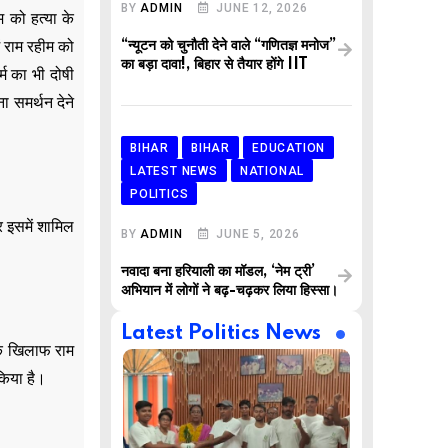
BY
ADMIN
JUNE 12, 2026
 को हत्या के
 राम रहीम को
“न्यूटन को चुनौती देने वाले “गणितज्ञ मनोज”
का बड़ा दावा!, बिहार से तैयार होंगे IIT
्म का भी दोषी
ा समर्थन देने
BIHAR
BIHAR
EDUCATION
LATEST NEWS
NATIONAL
POLITICS
 इसमें शामिल
BY
ADMIN
JUNE 5, 2026
नवादा बना हरियाली का मॉडल, ‘नेम ट्री’
अभियान में लोगों ने बढ़-चढ़कर लिया हिस्सा।
Latest Politics News
के खिलाफ राम
किया है।
,
,
AR
BUSINESS