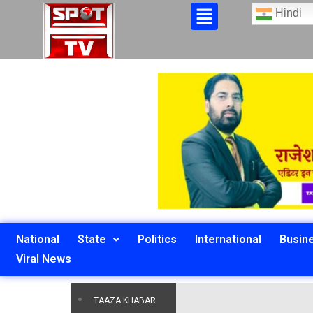
Hindi
National
State
Politics
International
Busin
Viral News
TAAZA KHABAR