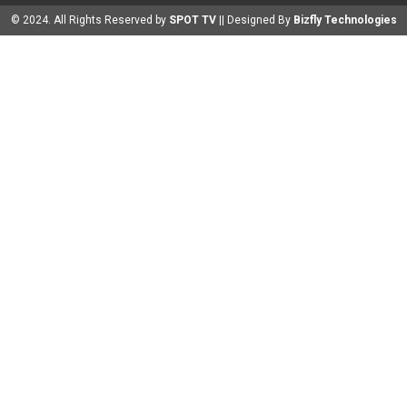
© 2024. All Rights Reserved by
SPOT TV
|| Designed By
Bizfly Technologies