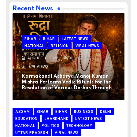
Recent News
BIHAR
BIHAR
LATEST NEWS
NATIONAL
RELIGION
VIRAL NEWS
AUGUST 1, 2026
0
COMMENTS
379
VIEWS
Karmakandi Acharya Manoj Kumar
Mishra Performs Vedic Rituals for the
Resolution of Various Doshas Through
ASSAM
BIHAR
BIHAR
BUSINESS
DELHI
EDUCATION
JHARKHAND
LATEST NEWS
NATIONAL
POLITICS
TECHNOLOGY
UTTAR PRADESH
VIRAL NEWS