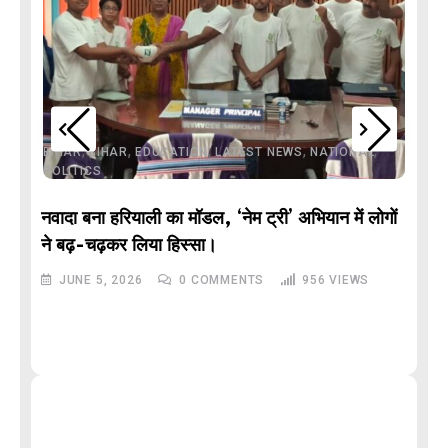
,
,
,
,
,
BIHAR
BIHAR
EDUCATION
LATEST NEWS
NATIONAL
POLITICS
नवादा बना हरियाली का मॉडल, ‘नेम ट्री’ अभियान में लोगों
DE
ने बढ़-चढ़कर लिया हिस्सा।
JUNE 5, 2026
0
COMMENTS
956
VIEWS
M
और