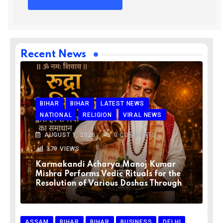
Recent News
BIHAR
BIHAR
LATEST NEWS
NATIONAL
RELIGION
VIRAL NEWS
AUGUST 1, 2026
0
COMMENTS
379
VIEWS
Karmakandi Acharya Manoj Kumar
Mishra Performs Vedic Rituals for the
Resolution of Various Doshas Through
ASSAM
BIHAR
BIHAR
BUSINESS
DELHI