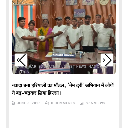
,
,
,
,
,
BIHAR
BIHAR
EDUCATION
LATEST NEWS
NATIONAL
POLITICS
नवादा बना हरियाली का मॉडल, ‘नेम ट्री’ अभियान में लोगों
DE
ने बढ़-चढ़कर लिया हिस्सा।
JUNE 5, 2026
0
COMMENTS
956
VIEWS
M
और