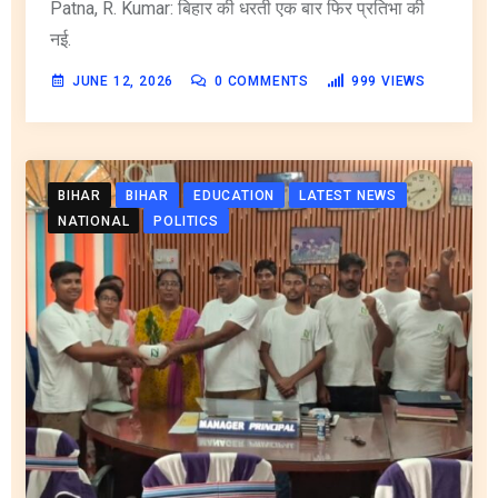
Patna, R. Kumar: बिहार की धरती एक बार फिर प्रतिभा की
नई.
JUNE 12, 2026
0
COMMENTS
999
VIEWS
BIHAR
BIHAR
EDUCATION
LATEST NEWS
NATIONAL
POLITICS