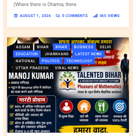
(Where there is Dharma, there.
AUGUST 1, 2026
0
COMMENTS
365
VIEWS
ASSAM
BIHAR
BIHAR
BUSINESS
DELHI
EDUCATION
JHARKHAND
LATEST NEWS
NATIONAL
POLITICS
TECHNOLOGY
UTTAR PRADESH
VIRAL NEWS