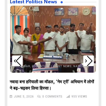
Latest Politics News
,
,
,
,
,
BIHAR
BIHAR
EDUCATION
LATEST NEWS
NATIONAL
POLITICS
नवादा बना हरियाली का मॉडल, ‘नेम ट्री’ अभियान में लोगों
DE
ने बढ़-चढ़कर लिया हिस्सा।
JUNE 5, 2026
0
COMMENTS
955
VIEWS
M
और