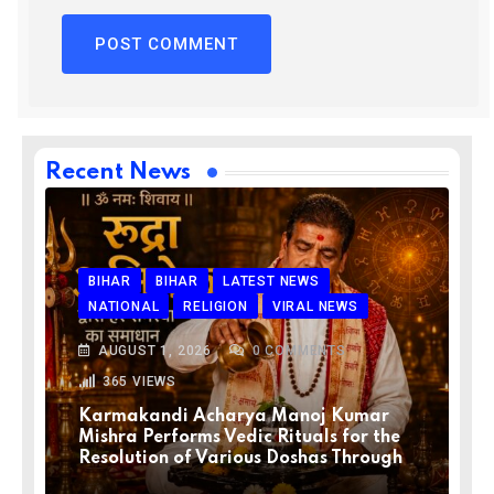
Recent News
BIHAR
BIHAR
LATEST NEWS
NATIONAL
RELIGION
VIRAL NEWS
AUGUST 1, 2026
0
COMMENTS
365
VIEWS
Karmakandi Acharya Manoj Kumar
Mishra Performs Vedic Rituals for the
Resolution of Various Doshas Through