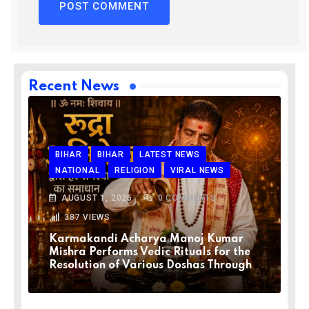
Recent News
BIHAR
BIHAR
LATEST NEWS
NATIONAL
RELIGION
VIRAL NEWS
AUGUST 1, 2026
0
COMMENTS
387
VIEWS
Karmakandi Acharya Manoj Kumar
Mishra Performs Vedic Rituals for the
Resolution of Various Doshas Through