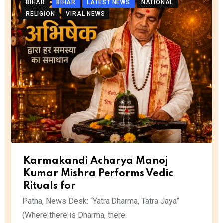
BIHAR
BIHAR
LATEST NEWS
NATIONAL
RELIGION
VIRAL NEWS
Karmakandi Acharya Manoj
Kumar Mishra Performs Vedic
Rituals for
Patna, News Desk: “Yatra Dharma, Tatra Jaya”
(Where there is Dharma, there.