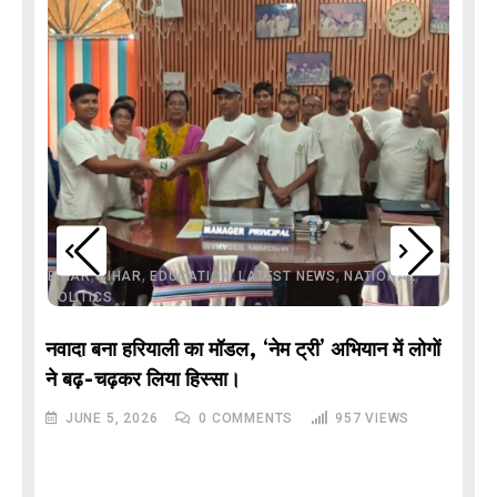
,
,
,
,
,
BIHAR
BIHAR
EDUCATION
LATEST NEWS
NATIONAL
POLITICS
नवादा बना हरियाली का मॉडल, ‘नेम ट्री’ अभियान में लोगों
DE
ने बढ़-चढ़कर लिया हिस्सा।
JUNE 5, 2026
0
COMMENTS
957
VIEWS
M
और