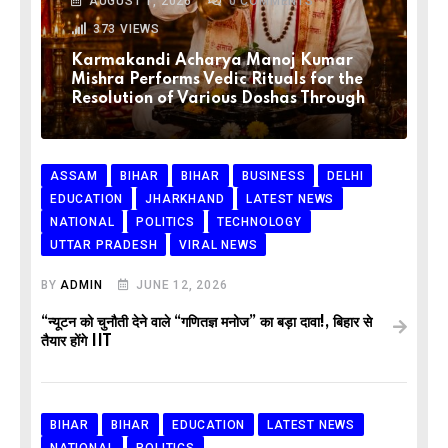
AUGUST 1, 2026
0
COMMENTS
373
VIEWS
Karmakandi Acharya Manoj Kumar
Mishra Performs Vedic Rituals for the
Resolution of Various Doshas Through
ASSAM
BIHAR
BIHAR
BUSINESS
DELHI
EDUCATION
JHARKHAND
LATEST NEWS
NATIONAL
POLITICS
TECHNOLOGY
UTTAR PRADESH
VIRAL NEWS
BY
ADMIN
JUNE 12, 2026
“न्यूटन को चुनौती देने वाले “गणितज्ञ मनोज” का बड़ा दावा!, बिहार से
तैयार होंगे IIT
BIHAR
BIHAR
EDUCATION
LATEST NEWS