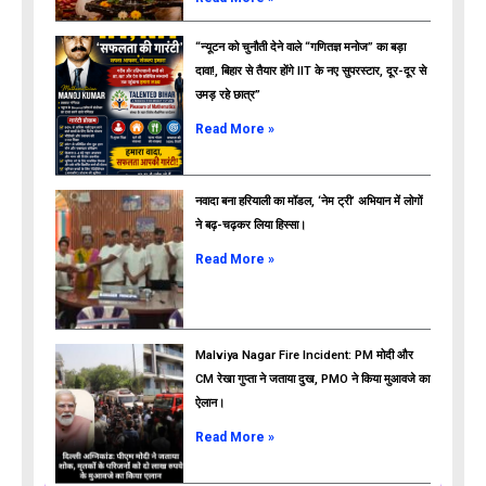
“न्यूटन को चुनौती देने वाले “गणितज्ञ मनोज” का बड़ा
दावा!, बिहार से तैयार होंगे IIT के नए सुपरस्टार, दूर-दूर से
उमड़ रहे छात्र”
ads
Read More »
नवादा बना हरियाली का मॉडल, ‘नेम ट्री’ अभियान में लोगों
ने बढ़-चढ़कर लिया हिस्सा।
Read More »
Malviya Nagar Fire Incident: PM मोदी और
CM रेखा गुप्ता ने जताया दुख, PMO ने किया मुआवजे का
ऐलान।
Read More »