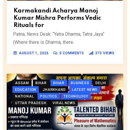
Karmakandi Acharya Manoj
Kumar Mishra Performs Vedic
Rituals for
Patna, News Desk: “Yatra Dharma, Tatra Jaya”
(Where there is Dharma, there.
AUGUST 1, 2026
0
COMMENTS
373
VIEWS
ASSAM
BIHAR
BIHAR
BUSINESS
DELHI
EDUCATION
JHARKHAND
LATEST NEWS
NATIONAL
POLITICS
TECHNOLOGY
UTTAR PRADESH
VIRAL NEWS