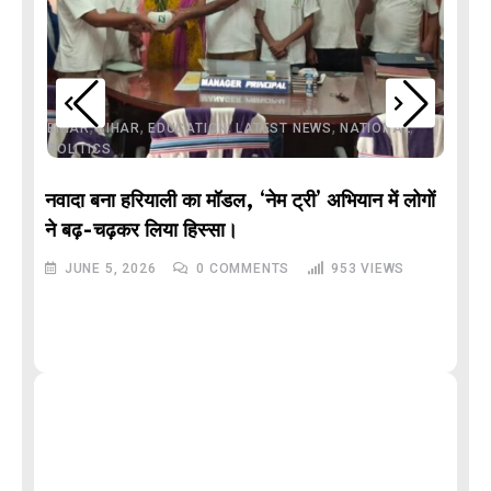
,
,
,
,
,
BIHAR
BIHAR
EDUCATION
LATEST NEWS
NATIONAL
POLITICS
नवादा बना हरियाली का मॉडल, ‘नेम ट्री’ अभियान में लोगों
DE
ने बढ़-चढ़कर लिया हिस्सा।
JUNE 5, 2026
0
COMMENTS
953
VIEWS
M
और