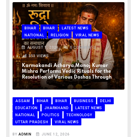
BIHAR
BIHAR
LATEST NEWS
NATIONAL
RELIGION
VIRAL NEWS
AUGUST 1, 2026
0
COMMENTS
353
VIEWS
Karmakandi Acharya Manoj Kumar
Mishra Performs Vedic Rituals for the
Resolution of Various Doshas Through
ASSAM
BIHAR
BIHAR
BUSINESS
DELHI
EDUCATION
JHARKHAND
LATEST NEWS
NATIONAL
POLITICS
TECHNOLOGY
UTTAR PRADESH
VIRAL NEWS
BY
ADMIN
JUNE 12, 2026