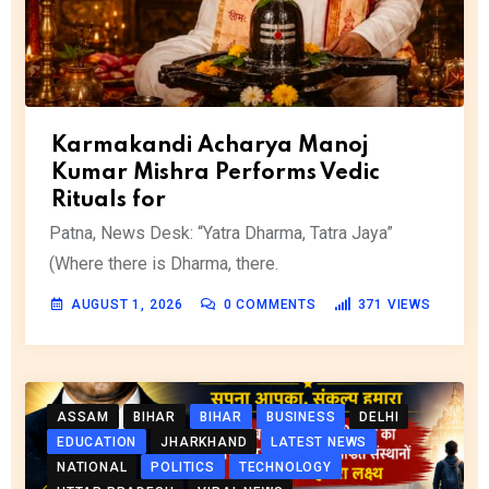
Karmakandi Acharya Manoj
Kumar Mishra Performs Vedic
Rituals for
Patna, News Desk: “Yatra Dharma, Tatra Jaya”
(Where there is Dharma, there.
AUGUST 1, 2026
0
COMMENTS
371
VIEWS
ASSAM
BIHAR
BIHAR
BUSINESS
DELHI
EDUCATION
JHARKHAND
LATEST NEWS
NATIONAL
POLITICS
TECHNOLOGY