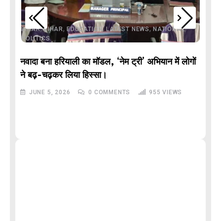
,
,
,
,
,
BIHAR
BIHAR
EDUCATION
LATEST NEWS
NATIONAL
POLITICS
नवादा बना हरियाली का मॉडल, ‘नेम ट्री’ अभियान में लोगों
DE
ने बढ़-चढ़कर लिया हिस्सा।
JUNE 5, 2026
0
COMMENTS
955
VIEWS
M
और