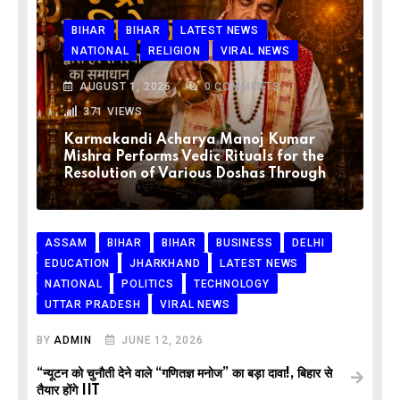
BIHAR
BIHAR
LATEST NEWS
NATIONAL
RELIGION
VIRAL NEWS
AUGUST 1, 2026
0
COMMENTS
371
VIEWS
Karmakandi Acharya Manoj Kumar
Mishra Performs Vedic Rituals for the
Resolution of Various Doshas Through
ASSAM
BIHAR
BIHAR
BUSINESS
DELHI
EDUCATION
JHARKHAND
LATEST NEWS
NATIONAL
POLITICS
TECHNOLOGY
UTTAR PRADESH
VIRAL NEWS
BY
ADMIN
JUNE 12, 2026
“न्यूटन को चुनौती देने वाले “गणितज्ञ मनोज” का बड़ा दावा!, बिहार से
तैयार होंगे IIT