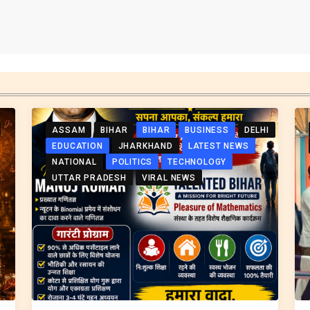
ASSAM
BIHAR
BIHAR
BUSINESS
DELHI
EDUCATION
JHARKHAND
LATEST NEWS
NATIONAL
POLITICS
TECHNOLOGY
UTTAR PRADESH
VIRAL NEWS