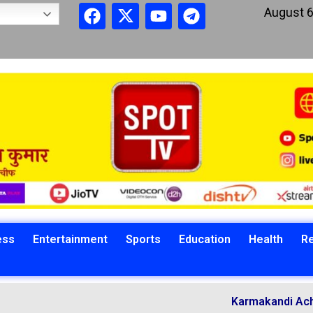
August 6
ess
Entertainment
Sports
Education
Health
Re
Karmakandi Acharya Mano