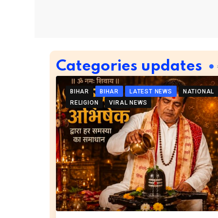
Categories updates
BIHAR
BIHAR
LATEST NEWS
NATIONAL
RELIGION
VIRAL NEWS