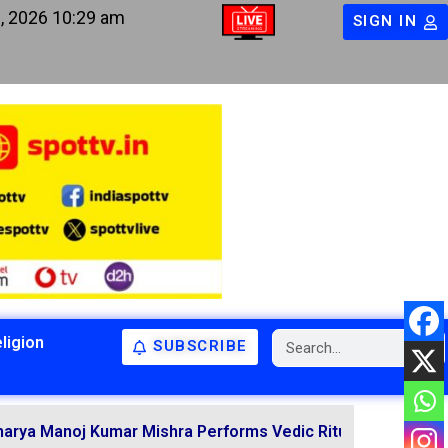
, 2026 10:29 am
SIGN IN
ligion
SUBSCRIBE
BIHAR
BIHAR
LATEST NEWS
NATIONAL
RELIGION
j Kumar Mishra Performs Vedic Rituals for the Resolution 