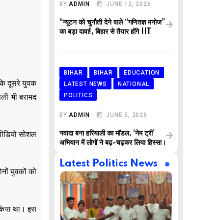
BY
ADMIN
JUNE 12, 2026
“न्यूटन को चुनौती देने वाले “गणितज्ञ मनोज”
का बड़ा दावा!, बिहार से तैयार होंगे IIT
BIHAR
BIHAR
EDUCATION
कि दूसरे युवक
LATEST NEWS
NATIONAL
POLITICS
ोली भी बरामद
BY
ADMIN
JUNE 5, 2026
नवादा बना हरियाली का मॉडल, ‘नेम ट्री’
ा वीडियो सोशल
अभियान में लोगों ने बढ़-चढ़कर लिया हिस्सा।
Latest Politics News
नों युवकों को
त किया था। इस
,
,
AR
BUSINESS