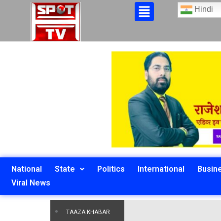
Hindi
National
State
Politics
International
Busin
Viral News
TAAZA KHABAR