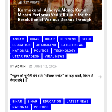
327
VIEWS
Karmakandi Acharya Manoj Kumar
Mishra Performs Vedic Rituals for the
Resolution of Various Doshas Through
ASSAM
BIHAR
BIHAR
BUSINESS
DELHI
EDUCATION
JHARKHAND
LATEST NEWS
NATIONAL
POLITICS
TECHNOLOGY
UTTAR PRADESH
VIRAL NEWS
BY
ADMIN
JUNE 12, 2026
“न्यूटन को चुनौती देने वाले “गणितज्ञ मनोज” का बड़ा दावा!, बिहार से
तैयार होंगे IIT
BIHAR
BIHAR
EDUCATION
LATEST NEWS
NATIONAL
POLITICS