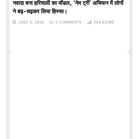
नवादा बना हरियाली का मॉडल, ‘नेम ट्री’ अभियान में लोगों
DE
ने बढ़-चढ़कर लिया हिस्सा।
JUNE 5, 2026
0
COMMENTS
943
VIEWS
M
और