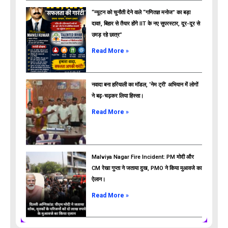
“न्यूटन को चुनौती देने वाले “गणितज्ञ मनोज” का बड़ा
दावा!, बिहार से तैयार होंगे IIT के नए सुपरस्टार, दूर-दूर से
उमड़ रहे छात्र”
ads
Read More »
नवादा बना हरियाली का मॉडल, ‘नेम ट्री’ अभियान में लोगों
ने बढ़-चढ़कर लिया हिस्सा।
Read More »
Malviya Nagar Fire Incident: PM मोदी और
CM रेखा गुप्ता ने जताया दुख, PMO ने किया मुआवजे का
ऐलान।
Read More »