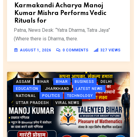
Karmakandi Acharya Manoj
Kumar Mishra Performs Vedic
Rituals for
Patna, News Desk: “Yatra Dharma, Tatra Jaya”
(Where there is Dharma, there.
AUGUST 1, 2026
0
COMMENTS
327
VIEWS
ASSAM
BIHAR
BIHAR
BUSINESS
DELHI
EDUCATION
JHARKHAND
LATEST NEWS
NATIONAL
POLITICS
TECHNOLOGY
UTTAR PRADESH
VIRAL NEWS